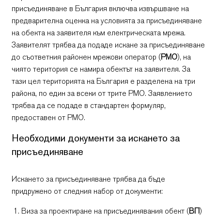
присъединяване в България включва извършване на
предварителна оценка на условията за присъединяване
на обекта на заявителя към електрическата мрежа.
Заявителят трябва да подаде искане за присъединяване
до съответния районен мрежови оператор (
РМО
), на
чиято територия се намира обектът на заявителя. За
тази цел територията на България е разделена на три
района, по един за всеки от трите РМО. Заявлението
трябва да се подаде в стандартен формуляр,
предоставен от РМО.
Необходими документи за искането за
присъединяване
Искането за присъединяване трябва да бъде
придружено от следния набор от документи:
Виза за проектиране на присъединявания обект (
ВП
)