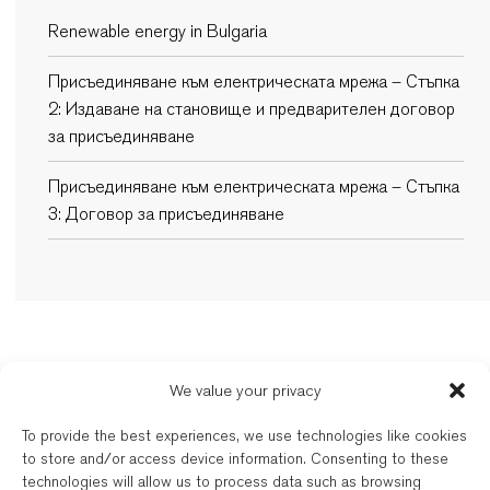
Renewable energy in Bulgaria
Присъединяване към електрическата мрежа – Стъпка
2: Издаване на становище и предварителен договор
за присъединяване
Присъединяване към електрическата мрежа – Стъпка
3: Договор за присъединяване
New Balkans Law Office
We value your privacy
Дейността на българските и международно квалифицирани адвокати на
To provide the best experiences, we use technologies like cookies
New Balkans Law Office се регулира от съответната адвокатска колегия
to store and/or access device information. Consenting to these
по регистрация. New Balkans Law Office е търговска марка на „Лигъл
technologies will allow us to process data such as browsing