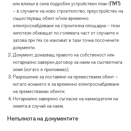
или влязъл в сила подробен устройствен план (
ПУП
)
– в случаите на ново строителство, преустройство на
съществуващ обект и/или временно
електроснабдяване на строителна площадка – тези
хипотези обхващат по-голямата част от случаите и
затова при тях се изискват в тази точка посочените
документи.
Документ, доказващ правото на собственост или
нотариално заверен договор за наем на съответната
земя (когато е приложимо);
Разрешение за поставяне на преместваем обект –
когато искането е за временно електроснабдяване
на преместваеми обекти;
Нотариално заверено съгласие на наемодателя на
земята в случай на наем.
Непълнота на документите