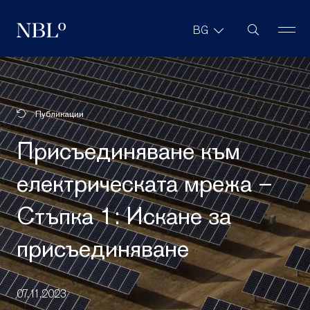
Търсене в с
BG
New Balkans Law Office
Публикации
Присъединяване към
електрическата мрежа –
Стъпка 1: Искане за
присъединяване
07.11.2023