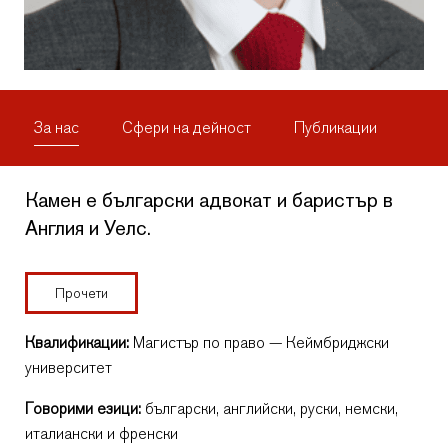
За нас
Сфери на дейност
Публикации
Камен е български адвокат и баристър в
Англия и Уелс.
Прочети
Квалификации:
Магистър по право — Кеймбриджски
университет
Говорими езици:
български, английски, руски, немски,
италиански и френски