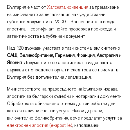
България е част от
Хагската конвенция
за премахване
на изискването за легализация на чуждестранни
публични документи от 2000 г. Конвенцията въвежда
апостила – сертификат, който проверява произхода и
автентичността на публичен документ.
Над 120 държави участват в тази система, включително
САЩ, Великобритания, Германия, Франция, Австралия
и
Япония
. Документите се апостилират в издаващата
държава от определен орган и след това се приемат в
България без допълнителна легализация.
Министерството на правосъдието на България издава
апостили за български съдебни и нотариални документи.
Обработката обикновено отнема до три работни дни,
като са налични спешни услуги. Някои държави,
включително Великобритания, вече предлагат услуги за
електронен апостил (e-apostille)
, използвайки