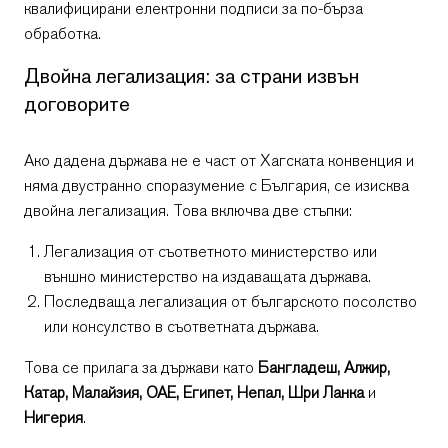
квалифицирани електронни подписи за по-бърза
обработка.
Двойна легализация: за страни извън
договорите
Ако дадена държава не е част от Хагската конвенция и
няма двустранно споразумение с България, се изисква
двойна легализация. Това включва две стъпки:
Легализация от съответното министерство или
външно министерство на издаващата държава.
Последваща легализация от българското посолство
или консулство в съответната държава.
Това се прилага за държави като
Бангладеш, Алжир,
Катар, Малайзия, ОАЕ, Египет, Непал, Шри Ланка
и
Нигерия
.