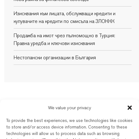
Изисквания към лицата, обслужващи кредити и
купувачите на кредити по смисъла на ЗЛОККК
Продажба на имот чрез пълномощно в Турция:
Правна уредба и ключови изисквания
Нестопански организации в България
New Balkans Law Office
We value your privacy
Дейността на българските и международно квалифицирани адвокати на
To provide the best experiences, we use technologies like cookies
New Balkans Law Office се регулира от съответната адвокатска колегия
to store and/or access device information. Consenting to these
по регистрация. New Balkans Law Office е търговска марка на „Лигъл
technologies will allow us to process data such as browsing
сървисиз“ ЕООД, дружество, регистрирано по българското