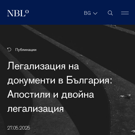
Търсене в с
BG
New Balkans Law Office
Публикации
Легализация на
документи в България:
Апостили и двойна
легализация
27.05.2025