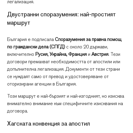
легализация.
Двустранни споразумения: най-простият
маршрут
България е подписала
Споразумения за правна помощ
по граждански дела (СПГД)
с около 20 държави,
включително
Русия, Украйна, Франция
и
Австрия
. Тези
договори премахват необходимостта от апостили или
допълнителна легализация. Документи от тези страни
се нуждаят само от превод и удостоверяване от
оторизирани агенции в България.
Този маршрут е най-бързият и най-изгодният, но изисква
внимателно внимание към специфичните изисквания на
договора.
Хагската конвенция за апостил