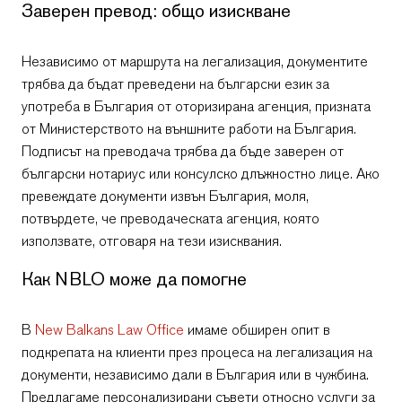
Заверен превод: общо изискване
Независимо от маршрута на легализация, документите
трябва да бъдат преведени на български език за
употреба в България от оторизирана агенция, призната
от Министерството на външните работи на България.
Подписът на преводача трябва да бъде заверен от
български нотариус или консулско длъжностно лице. Ако
превеждате документи извън България, моля,
потвърдете, че преводаческата агенция, която
използвате, отговаря на тези изисквания.
Как NBLO може да помогне
В
New Balkans Law Office
имаме обширен опит в
подкрепата на клиенти през процеса на легализация на
документи, независимо дали в България или в чужбина.
Предлагаме персонализирани съвети относно услуги за