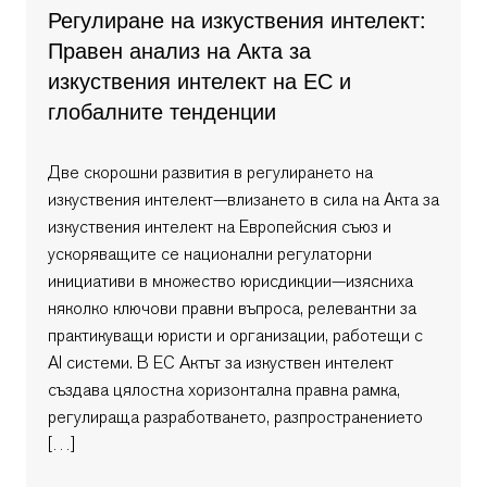
Регулиране на изкуствения интелект:
Правен анализ на Акта за
изкуствения интелект на ЕС и
глобалните тенденции
Две скорошни развития в регулирането на
изкуствения интелект—влизането в сила на Акта за
изкуствения интелект на Европейския съюз и
ускоряващите се национални регулаторни
инициативи в множество юрисдикции—изясниха
няколко ключови правни въпроса, релевантни за
практикуващи юристи и организации, работещи с
AI системи. В ЕС Актът за изкуствен интелект
създава цялостна хоризонтална правна рамка,
регулираща разработването, разпространението
[…]