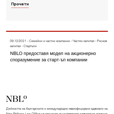
Прочети
09.12.2021
-
Семейни и частни компании
-
Частен капитал
-
Рисков
капитал
-
Стартъпи
NBLO предоставя модел на акционерно
споразумение за старт-ъп компании
New Balkans Law Office
Дейността на българските и международно квалифицирани адвокати на
New Balkans Law Office се регулира от съответната адвокатска колегия