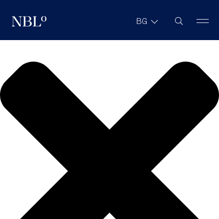
We value your privacy
Търсене в с
BG
New Balkans Law Office