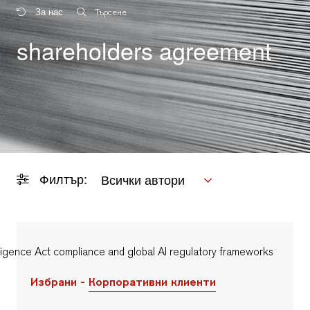
За нас
Търсене
shareholders agreement
Филтър:
Всички автори
Избрани -
Корпоративни клиенти