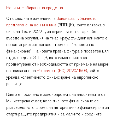
Новини
,
Набиране на средства
С последните изменения в
Закона за публичното
предлагане на ценни книжа
(ЗППЦК), които влязоха в
сила на 1 юли 2022 г., за първи път в България бе
въведена регулация на т.нар. краудфъндинг или както е
нововъзприетият легален термин – “колективно
финансиране”. На новата правна фигура е посветен цял
отделен дял в ЗППЦК, като измененията са
продиктувани от необходимостта от приемане на мерки
по прилагане на
Регламент (ЕС) 2020/1503
, който
урежда колективното финансиране на европейско
равнище.
Както е посочено в законопроекта на вносителите от
Министерски съвет, колективното финансиране се
разглежда като форма на алтернативно финансиране за
стартиращите предприятия и за малките и средните