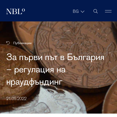
Търсене в с
BG
New Balkans Law Office
Публикации
За първи път в България
– регулация на
краудфъндинг
21.09.2022