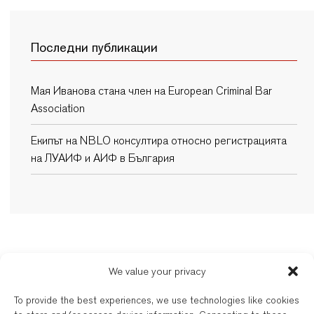
Последни публикации
Мая Иванова стана член на European Criminal Bar
Association
Екипът на NBLO консултира относно регистрацията
на ЛУАИФ и АИФ в България
New Balkans Law Office
We value your privacy
Дейността на българските и международно квалифицирани адвокати на
To provide the best experiences, we use technologies like cookies
New Balkans Law Office се регулира от съответната адвокатска колегия