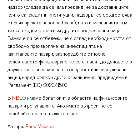
надзор (следва да се има предвид, че за доставчиците,
които са кредитни институции, надзорът се осъществява
от Българската народна банка), като изискванията към
тях са сходни с тези към другите поднадзорни лица.
Важно е да се отбележи, че с оглед необходимостта от
свободно прехвърляне на инвестицията на
капиталовите пазари, разпоредбите относно
колективното финансиране не се отнасят до дяловете в
дружества с ограничена отговорност или винкулирани
акции, наред с някои други ограничения, предвидени в
Регламент (ЕС) 2020/1503.
В
NBLO
имаме богат опит в областта на финансовите
пазари и регулациите. Ако имате въпроси, не се
колебайте да се свържете с нас.
Автори:
Явор Марков
.