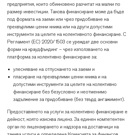
предприятия, които обикновено разчитат на малки по
размер инвестиции. Такова финансиране може да бъде
под формата на заеми или чрез придобиване на
прехвърлими ценни книжа или на други допустими
инструменти за целите на колективното финансиране. С
Регламент (ЕС) 2020/1503 се уреждат две основни
форми на краудфъндинг – чрез използването на
платформа за колективно финансиране за:
улесняване на отпускането на заеми и
пласиране на прехвърлими ценни книжа и на
допустими инструменти за целите на колективно
финансиране без безусловно и неотменимо
задължение за придобиване (без твърд ангажимент).
Предоставянето на услуги за колективно финансиране е
дейност, която изисква лиценз. За единен компетентен
орган по лицензирането и надзора на доставчици на
такива услуги е определена Комисията за финансов