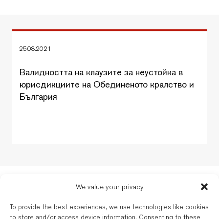
25.08.2021
Валидността на клаузите за неустойка в
юрисдикциите на Обединеното кралство и
България
New Balkans Law Office
We value your privacy
Дейността на българските и международно квалифицирани адвокати на
To provide the best experiences, we use technologies like cookies
New Balkans Law Office се регулира от съответната адвокатска колегия
to store and/or access device information. Consenting to these