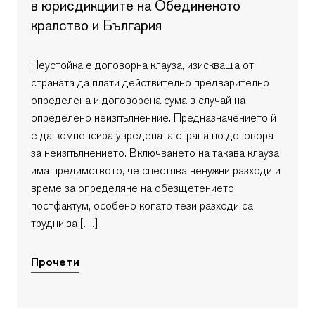
в юрисдикциите на Обединеното
кралство и България
Неустойка е договорна клауза, изискваща от
страната да плати действително предварително
определена и договорена сума в случай на
определено неизпълненние. Предназначението й
е да компенсира увредената страна по договора
за неизпълнението. Включването на такава клауза
има предимството, че спестява ненужни разходи и
време за определяне на обезщетението
постфактум, особено когато тези разходи са
трудни за […]
Прочети