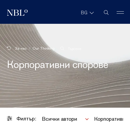
Търсене в с
BG
New Balkans Law Office
За нас
Our Thinking
Търсене
Корпоративни спорове
Филтър:
Всички автори
Корпоративни 