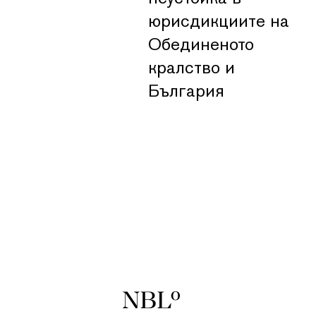
юрисдикциите на
Обединеното
кралство и
България
New Balkans Law Office