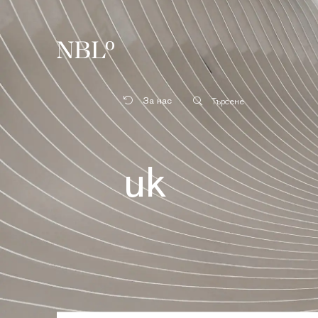
New Balkans Law Office
За нас
Търсене
uk