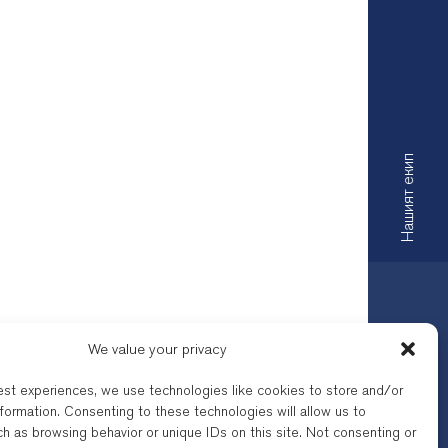
Нашият екип
We value your privacy
est experiences, we use technologies like cookies to store and/or
formation. Consenting to these technologies will allow us to
lkans Law Office се регулира от
h as browsing behavior or unique IDs on this site. Not consenting or
говска марка на „Лигъл сървисиз“