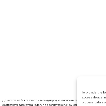
To provide the b
access device in
Дейността на българските и международно квалифицирани адвокати на New Ba
process data suc
съответната адвокатска колегия по регистрация. New Balkans Law Office е тър