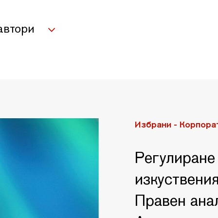
автори
Избрани -
Корпора
Регулиране
изкуствения
Правен ана