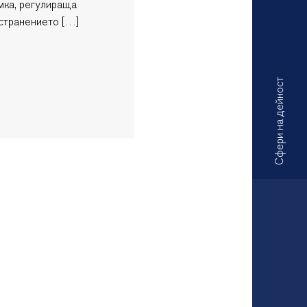
мка, регулираща
странението […]
Сфери на дейност