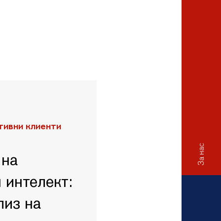
тивни клиенти
За нас
 на
 интелект:
лиз на