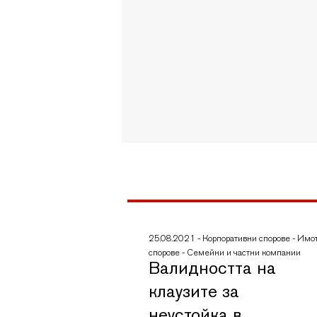
25.08.2021
-
Корпоративни спорове
-
Имо
спорове
-
Семейни и частни компании
Валидността на
клаузите за
неустойка в