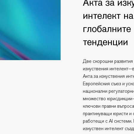
Акта за изк
интелект на
глобалните
тенденции
Две скорошни развития 
изкуствения интелект—в
Акта за изкуствения инт
Европейския съюз и ус
национални регулаторни
множество юрисдикции—
ключови правни въпроса
практикуващи юристи и 
работещи с AI системи. 
изкуствен интелект съз