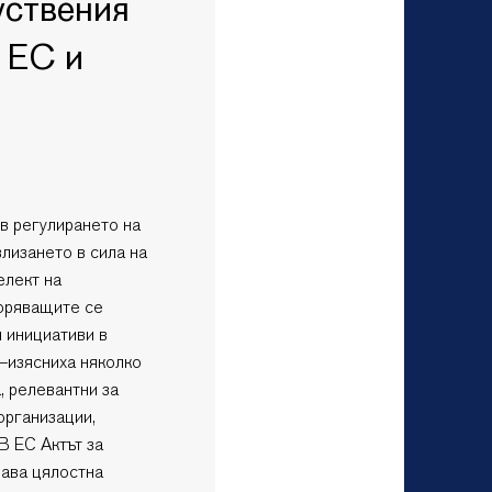
уствения
 ЕС и
в регулирането на
лизането в сила на
елект на
коряващите се
 инициативи в
изясниха няколко
, релевантни за
организации,
В ЕС Актът за
дава цялостна