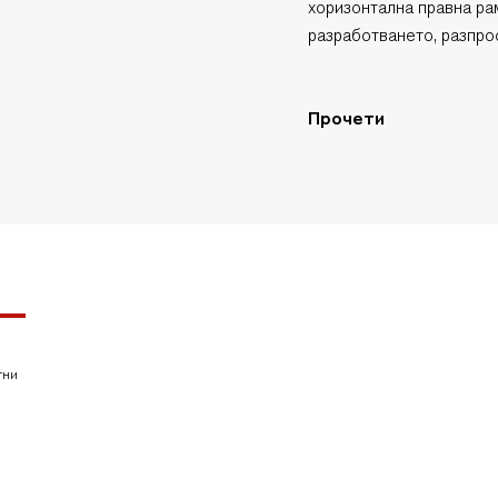
хоризонтална правна ра
разработването, разпро
Прочети
тни