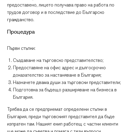
предоставено, лицето получава право на работа по
трудов договор и в последствие до Българско
гражданство.
Процедура
Първи стъпки:
Създаване на търговско представителство;
Предоставяне на офис адрес и дългосрочно
доказателство за настаняване в България;
Назначете двама души за търговски представители;
Подготовка за бъдещо разширяване на бизнеса в
България.
Трябва да се предприемат определени стъпки в
България, преди търговският представител да бъде
изпратен там. Нашият екип работещ с частни клиенти
ще може да съветва и помага с тези въпроси