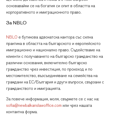
основавайки се на богатия си опит в областта на
корпоративното и имиграционното право.
За NBLO
NBLO
е бутикова адвокатска кантора със силна
практика в областта на българското и европейското
имиграционно и национално право. Съдействаме на
клиенти с получаването на българско гражданство на
различни основания, включително българско
гражданство чрез инвестиция, по произход и по
местожителство, възсъединяване на семейства на
граждани на ЕС/България и други въпроси, свързани с
гражданството и имиграцията.
За повече информация, моля, свържете се с нас на:
sofia@newbalkanslawoffice.com
или чрез нашата
контактна форма.