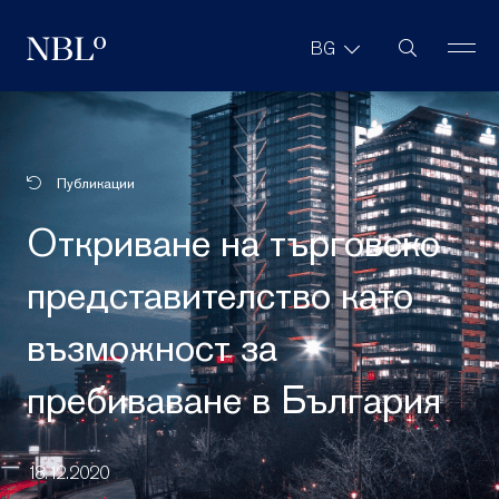
Търсене в с
BG
New Balkans Law Office
Публикации
Откриване на търговско
представителство като
възможност за
пребиваване в България
18.12.2020