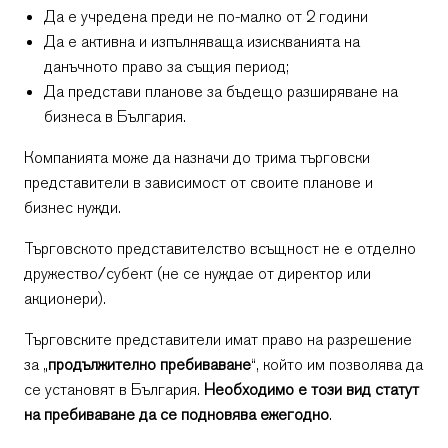
Да е учредена преди не по-малко от 2 години
Да е активна и изпълняваща изискванията на
данъчното право за същия период;
Да представи планове за бъдещо разширяване на
бизнеса в България.
Компанията може да назначи до трима търговски
представители в зависимост от своите планове и
бизнес нужди.
Търговското представителство всъщност не е отделно
дружество/субект (не се нуждае от директор или
акционери).
Търговските представители имат право на разрешение
за „
продължително пребиваване
“, който им позволява да
се установят в България.
Необходимо е този вид статут
на пребиваване да се подновява ежегодно
.