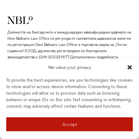
New Balkans Law Office
Дейността на българските и международно квалифицирани адвокати на
New Balkans Law Office се регулира от съответната адвокатска колегия
по регистрация. New Balkans Law Office е търговска марка на „Лигъл
сървисиз“ ЕООД, дружество, регистрирано по българското
законодателство с ЕИК 202331677. Допълнителни подробности
можете да откриете тук.
We value your privacy
© New Balkans Law Office 2026
To provide the best experiences, we use technologies like cookies
to store and/or access device information. Consenting to these
technologies will allow us to process data such as browsing
behavior or unique IDs on this site. Not consenting or withdrawing
consent, may adversely affect certain features and functions.
Accept