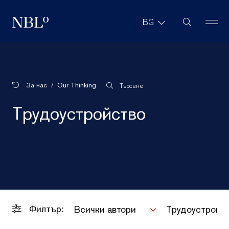
Търсене в с
BG
New Balkans Law Office
За нас
Our Thinking
Търсене
Трудоустройство
Филтър:
Всички автори
Трудоустройс