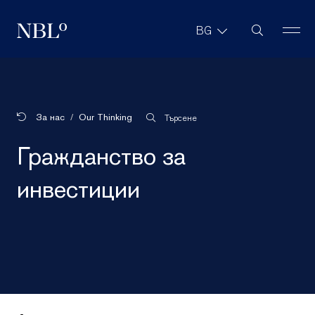
Търсене в с
BG
New Balkans Law Office
За нас
Our Thinking
Търсене
Гражданство за
инвестиции