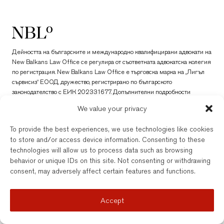
New Balkans Law Office
Дейността на българските и международно квалифицирани адвокати на
New Balkans Law Office се регулира от съответната адвокатска колегия
по регистрация. New Balkans Law Office е търговска марка на „Лигъл
сървисиз“ ЕООД, дружество, регистрирано по българското
законодателство с ЕИК 202331677. Допълнителни подробности
можете да откриете тук.
We value your privacy
© New Balkans Law Office 2026
To provide the best experiences, we use technologies like cookies
to store and/or access device information. Consenting to these
technologies will allow us to process data such as browsing
behavior or unique IDs on this site. Not consenting or withdrawing
consent, may adversely affect certain features and functions.
Accept