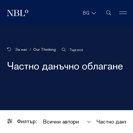
Търсене в с
BG
New Balkans Law Office
За нас
Our Thinking
Търсене
Частно данъчно облагане
Филтър:
Всички автори
Частно данъчн