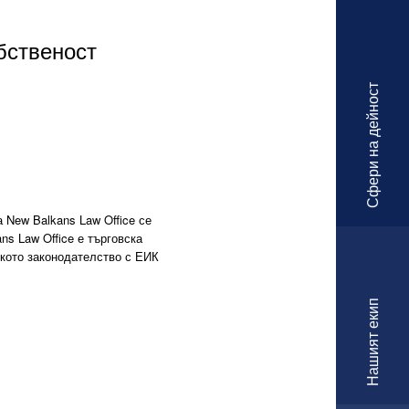
бственост
Сфери на дейност
 New Balkans Law Office се
ns Law Office е търговска
ското законодателство с ЕИК
Нашият екип