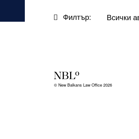
Филтър:
Всички а
New Balkans Law Office
© New Balkans Law Office 2026