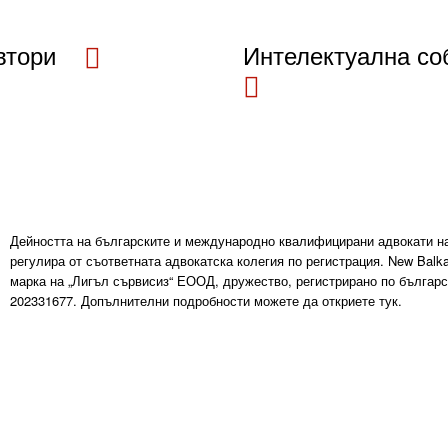
втори
Интелектуална со
Дейността на българските и международно квалифицирани адвокати на
регулира от съответната адвокатска колегия по регистрация. New Balka
марка на „Лигъл сървисиз“ ЕООД, дружество, регистрирано по българ
202331677. Допълнителни подробности можете да откриете тук.