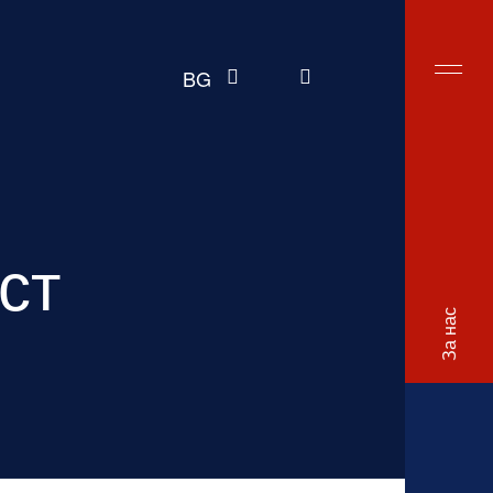
Търсене в сайта
BG
ст
За нас