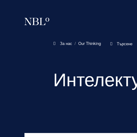
New Balkans Law Office
За нас
Our Thinking
Търсене
Интелект