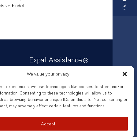
is verbindet.
Expat Assistance
We value your privacy
est experiences, we use technologies like cookies to store and/or
formation. Consenting to these technologies will allow us to
h as browsing behavior or unique IDs on this site. Not consenting or
by the respective Bar of their
ent, may adversely affect certain features and functions.
a company registered under
Contact
Accept