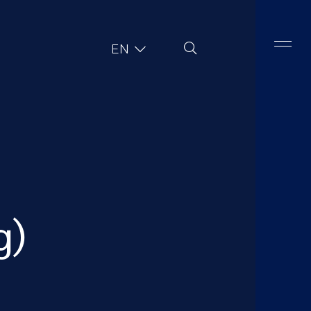
Site Search
EN
g)