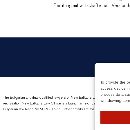
Beratung mit wirtschaftlichem Verständn
To provide the b
access device in
process data suc
The Bulgarian and dual-qualified lawyers of New Balkans Law Office are regulated 
withdrawing cons
registration. New Balkans Law Office is a brand name of Legal Services EOOD, 
Bulgarian law. Reg’d No. 202331677. Further details are available
here
.