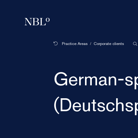
New Balkans Law Office
Practice Areas
Corporate clients
German-sp
(Deutschsp