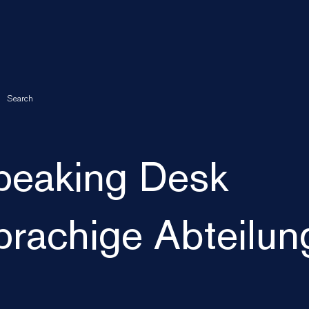
Search
eaking Desk
rachige Abteilun