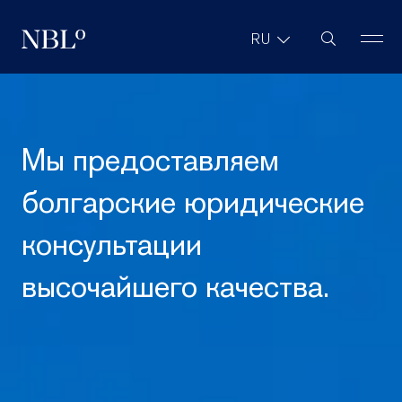
Поиск на са
RU
New Balkans Law Office
Мы
предоставляем
болгарские
юридические
консультации
высочайшего
качества.