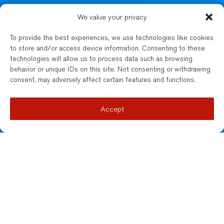
We value your privacy
To provide the best experiences, we use technologies like cookies
to store and/or access device information. Consenting to these
technologies will allow us to process data such as browsing
behavior or unique IDs on this site. Not consenting or withdrawing
consent, may adversely affect certain features and functions.
Accept
Партнеры-учредители NBLO хотели создать
юридическую фирму, чей основной упор был
сделан на Болгарию, но которая также работала