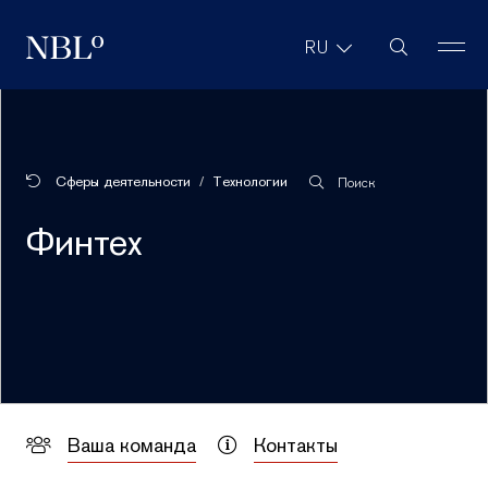
Поиск на са
RU
New Balkans Law Office
Сферы деятельности
Технологии
Поиск
Финтех
Ваша команда
Контакты