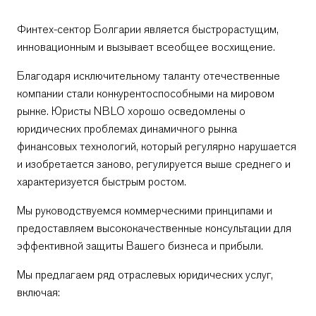
Финтех-сектор Болгарии является быстрорастущим,
инновационным и вызывает всеобщее восхищение.
Благодаря исключительному таланту отечественные
компании стали конкурентоспособными на мировом
рынке. Юристы NBLO хорошо осведомлены о
юридических проблемах динамичного рынка
финансовых технологий, который регулярно нарушается
и изобретается заново, регулируется выше среднего и
характеризуется быстрым ростом.
Отправь сообщение Мая
Отправь сообщение
+359 2 996 3868
Камен
+359 2 996 3868
Мы руководствуемся коммерческими принципами и
предоставляем высококачественные консультации для
эффективной защиты Вашего бизнеса и прибыли.
Мы предлагаем ряд отраслевых юридических услуг,
включая: