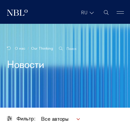
Поиск на са
RU
New Balkans Law Office
О нас
Our Thinking
Поиск
Новости
Фильтр:
Все авторы