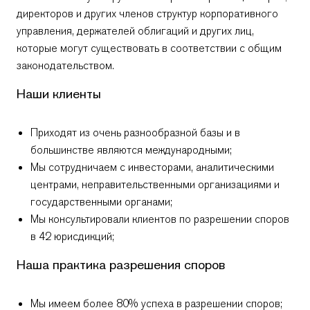
директоров и других членов структур корпоративного
управления, держателей облигаций и других лиц,
которые могут существовать в соответствии с общим
законодательством.
Наши клиенты
Приходят из очень разнообразной базы и в
большинстве являются международными;
Мы сотрудничаем с инвесторами, аналитическими
центрами, неправительственными организациями и
государственными органами;
Отправь сообщение
Отправь сообщение
Драгош
Светослав
Мы консультировали клиентов по разрешении споров
+359 2 996 3868
+359 2 996 3868
в 42 юрисдикций;
Наша практика разрешения споров
Мы имеем более 80% успеха в разрешении споров;