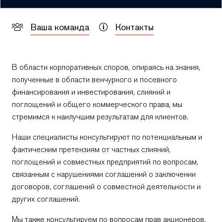
Ваша команда
Контакты
В области корпоративных споров, опираясь на знания,
полученные в области венчурного и посевного
финансирования и инвестирования, слияний и
поглощений и общего коммерческого права, мы
стремимся к наилучшим результатам для клиентов.
Наши специалисты консультируют по потенциальным и
фактическим претензиям от частных слияний,
поглощений и совместных предприятий по вопросам,
связанным с нарушениями соглашений о заключении
Отправь сообщение
Отправь сообщение
Камен
Невена
договоров, соглашений о совместной деятельности и
+359 2 996 3868
+359 2 996 3868
других соглашений.
Мы также консультируем по вопросам прав акционеров,