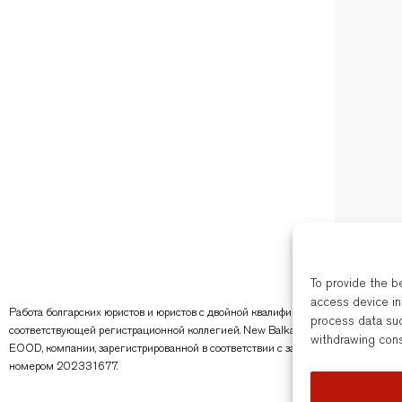
To provide the b
access device in
Работа болгарских юристов и юристов с двойной квалификацией в New Balkans
process data suc
соответствующей регистрационной коллегией. New Balkans Law Office — это т
withdrawing cons
EOOD, компании, зарегистрированной в соответствии с законодательством Бол
номером 202331677.