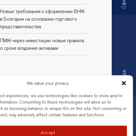
Новые требования к оформлению ВНЖ
в Болгарии на основании торгового
представительства
ПМЖ через инвестиции: новые правила
о сроке владения активами
Kоманда
We value your privacy
est experiences, we use technologies like cookies to store and/or
formation. Consenting to these technologies will allow us to
 Law Office регулируется
h as browsing behavior or unique IDs on this site. Not consenting or
орговая марка Legal Services
ent, may adversely affect certain features and functions.
гарии, с регистрационным
Контакты
Accept