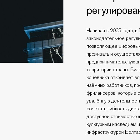
регулирова
Начиная с 2025 года, в
законодательное регул
позволяющее цифровым
проживать и осуществля
предпринимательскую д
территории страны. Ви
кочевника открывает в
наёмных работников, п
фрилансеров, которые 
удалённую деятельност
сочетать гибкость дист
доступной стоимостью 
культурным наследием 
инфраструктурой Болга