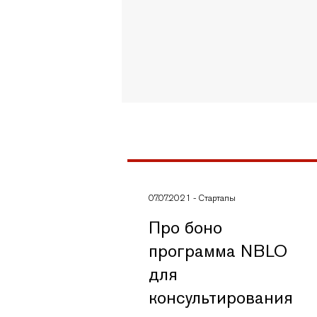
07.07.2021
-
Стартапы
Про боно
программа NBLO
для
консультирования