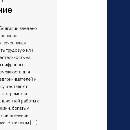
ние
 Болгарии введено
ирование,
 кочевникам
ть трудовую или
еятельность на
за цифрового
озможности для
редпринимателей и
осуществляют
ь и стремятся
анционной работы с
жизни, богатым
и современной
рии. Ключевым […]