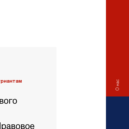
триантам
О нас
вого
Правовое