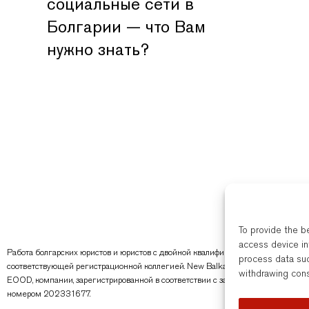
социальные сети в
Болгарии — что Вам
нужно знать?
To provide the b
access device in
Работа болгарских юристов и юристов с двойной квалификацией в New Balkans
process data suc
соответствующей регистрационной коллегией. New Balkans Law Office — это т
withdrawing cons
EOOD, компании, зарегистрированной в соответствии с законодательством Бол
номером 202331677.