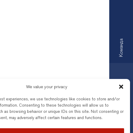
Kоманда
We value your privacy
est experiences, we use technologies like cookies to store and/or
formation. Consenting to these technologies will allow us to
 Law Office регулируется
h as browsing behavior or unique IDs on this site. Not consenting or
орговая марка Legal Services
ent, may adversely affect certain features and functions.
гарии, с регистрационным