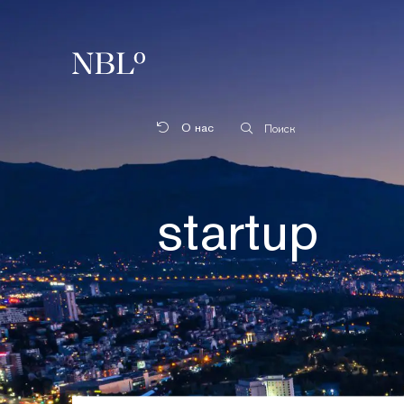
New Balkans Law Office
О нас
Поиск
startup