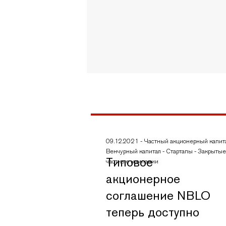
09.12.2021
-
Частный акционерный капит
Венчурный капитал
-
Стартапы
-
Закрытые
Типовое
частные компании
акционерное
соглашение NBLO
теперь доступно