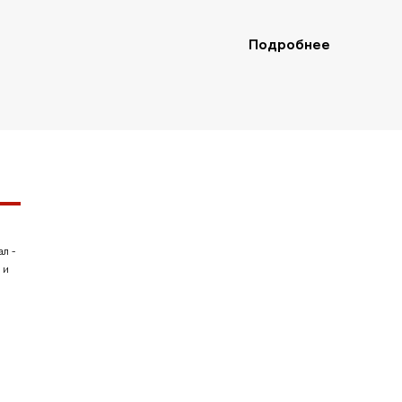
Подробнее
ал
-
 и