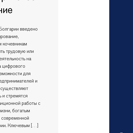
ние
 Болгарии введено
ирование,
 кочевникам
ть трудовую или
еятельность на
за цифрового
озможности для
редпринимателей и
осуществляют
ь и стремятся
анционной работы с
жизни, богатым
и современной
рии. Ключевым […]