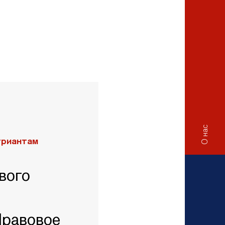
О нас
триантам
вого
Правовое