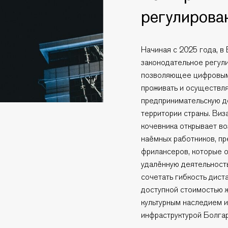
регулирова
Начиная с 2025 года, в
законодательное регул
позволяющее цифровым
проживать и осуществля
предпринимательскую д
территории страны. Ви
кочевника открывает в
наёмных работников, п
фрилансеров, которые 
удалённую деятельност
сочетать гибкость дист
доступной стоимостью 
культурным наследием 
инфраструктурой Болга