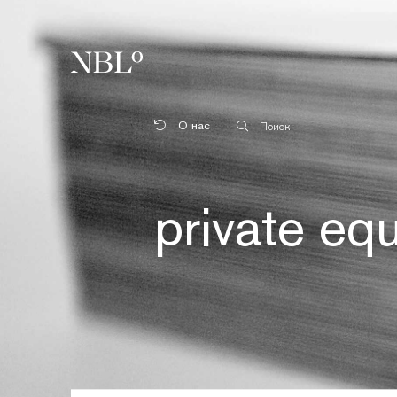
New Balkans Law Office
О нас
Поиск
private equ