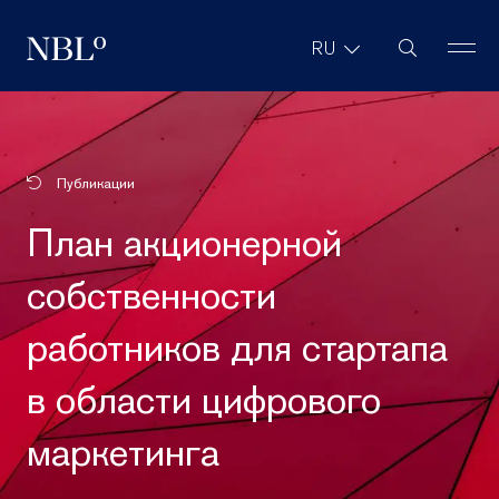
Поиск на са
RU
New Balkans Law Office
Публикации
План акционерной
собственности
работников для стартапа
в области цифрового
маркетинга