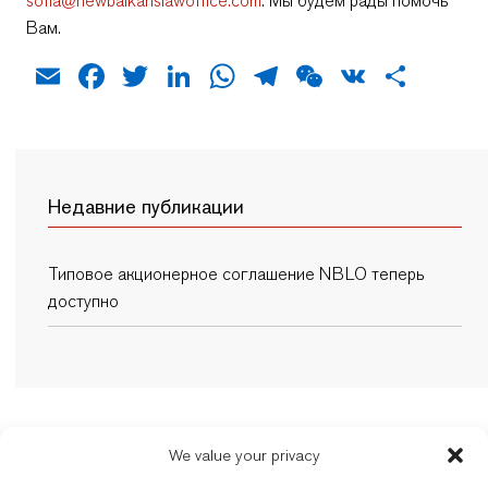
sofia@newbalkanslawoffice.com
. Мы будем рады помочь
Вам.
Email
Facebook
Twitter
LinkedIn
WhatsApp
Telegram
WeChat
VK
Отпр
Недавние публикации
Типовое акционерное соглашение NBLO теперь
доступно
We value your privacy
New Balkans Law Office