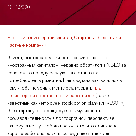
10.11.2020
Частный акционерный капитал
,
Стартапы
,
Закрытые и
частные компании
Клиент, быстрорастущий болгарский стартап с
иностранным капиталом, недавно обратился в NBLO за
советом по поводу следующего этапа его
потребностей в развитии. Наша задача заключалась в
том, чтобы помочь клиенту реализовать
план
акционерной собственности работников
(также
известный как «employee stock option plan» или «ESOP»).
Как стартапу, стремящемуся стимулировать
производительность в долгосрочной перспективе,
нашему клиенту требовалось что-то, что одинаково
хорошо работало как для сотрудников, так и для