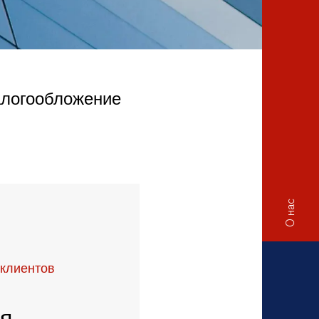
алогообложение
О нас
 клиентов
ия