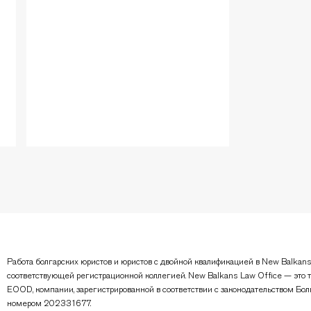
Работа болгарских юристов и юристов с двойной квалификацией в New Balkans
соответствующей регистрационной коллегией. New Balkans Law Office — это т
EOOD, компании, зарегистрированной в соответствии с законодательством Бол
номером 202331677.