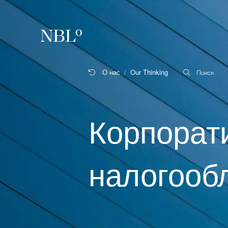
New Balkans Law Office
О нас
Our Thinking
Поиск
Корпорат
налогооб