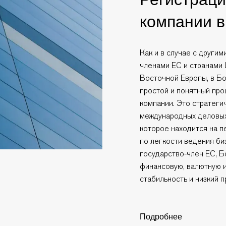
компании в
Как и в случае с другим
членами ЕС и странами
Восточной Европы, в Б
простой и понятный про
компании. Это стратеги
международных деловых
которое находится на п
по легкости ведения би
государство-член ЕС, Б
финансовую, валютную 
стабильность и низкий п
Подробнее