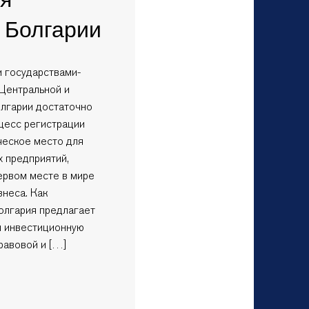
 Болгарии
и государствами-
 Центральной и
олгарии достаточно
цесс регистрации
ческое место для
 предприятий,
ервом месте в мире
знеса. Как
олгария предлагает
и инвестиционную
равовой и […]