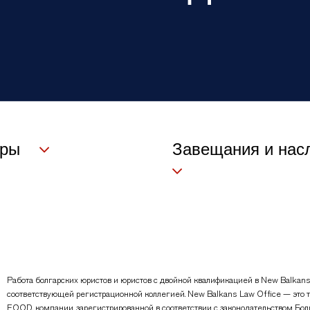
оры
Завещания и нас
Работа болгарских юристов и юристов с двойной квалификацией в New Balkans
соответствующей регистрационной коллегией. New Balkans Law Office — это т
EOOD, компании, зарегистрированной в соответствии с законодательством Бол