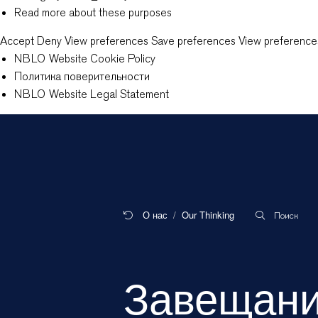
Read more about these purposes
Accept
Deny
View preferences
Save preferences
View preference
NBLO Website Cookie Policy
Политика поверительности
NBLO Website Legal Statement
О нас
Our Thinking
Поиск
Завещани